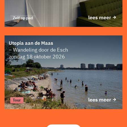
lees meer
Zelf op pad
Utopia aan de Maas
– Wandeling door de Esch
zondag 18 oktober 2026
lees meer
Tour