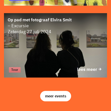
Op pad met fotograaf Elvira Smit
– Excursie
Zaterdag 27 juli 2024
lees meer
Tour
meer events