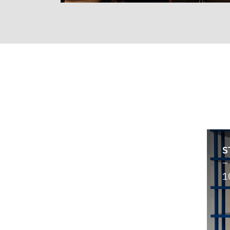
S
–
1