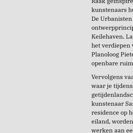
Raak geïnspire
kunstenaars hu
De Urbanisten 
ontwerpprincip
Keilehaven. La
het verdiepen v
Planoloog Piete
openbare ruimt
Vervolgens vaa
waar je tijde
getijdenlandsc
kunstenaar San
residence op h
eiland, worden
werken aan ee