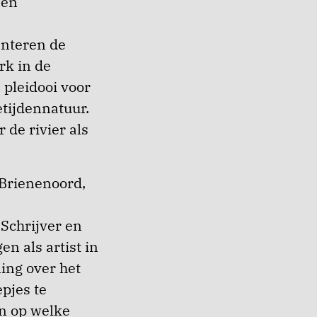
 en
enteren de
rk in de
pleidooi voor
etijdennatuur.
 de rivier als
 Brienenoord,
Schrijver en
n als artist in
ing over het
pjes te
n op welke