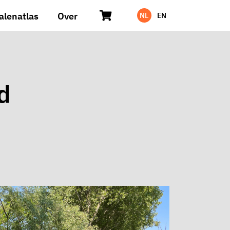
alenatlas
Over
NL
EN
d