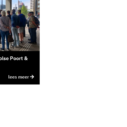
oolse Poort &
lees meer