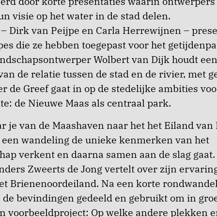
erd door korte presentaties waarin ontwerpers
n visie op het water in de stad delen.
– Dirk van Peijpe en Carla Herrewijnen – pres
es die ze hebben toegepast voor het getijdenpa
ndschapsontwerper Wolbert van Dijk houdt een 
an de relatie tussen de stad en de rivier, met g
r de Greef gaat in op de stedelijke ambities voor
e: de Nieuwe Maas als centraal park.
r je van de Maashaven naar het het Eiland van
ns een wandeling de unieke kenmerken van het
hap verkent en daarna samen aan de slag gaat. 
ders Zweerts de Jong vertelt over zijn ervaringe
et Brienenoordeiland. Na een korte rondwandel
 de bevindingen gedeeld en gebruikt om in groe
n voorbeeldproject: Op welke andere plekken e