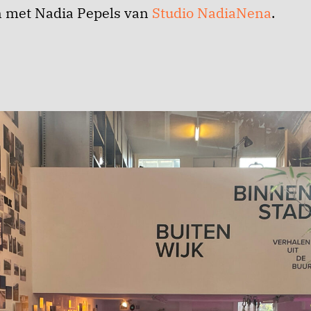
n met Nadia
Pepels
van
Studio NadiaNena
.