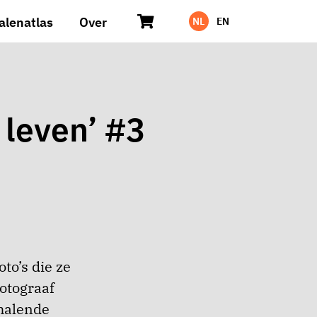
alenatlas
Over
NL
EN
 leven’ #3
to’s die ze
otograaf
halende