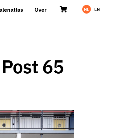
alenatlas
Over
NL
EN
 Post 65