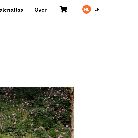
alenatlas
Over
NL
EN