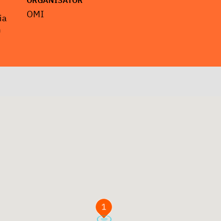
ORGANISATOR
OMI
ia
m
1