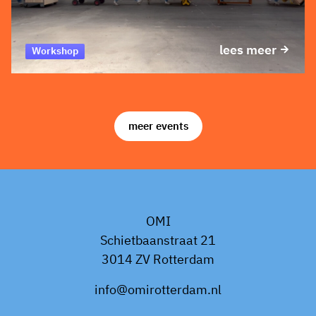
lees meer
Workshop
meer events
OMI
Schietbaanstraat 21
3014 ZV Rotterdam
info@omirotterdam.nl