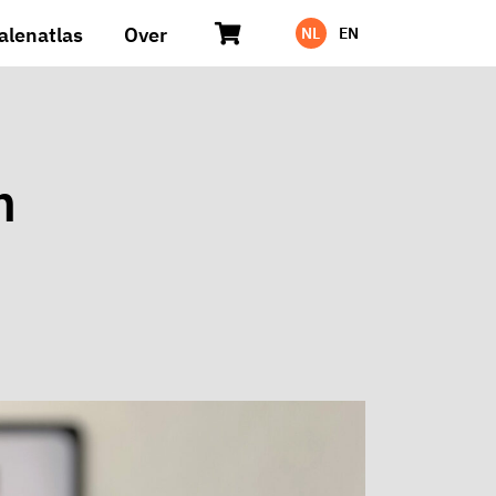
alenatlas
Over
NL
EN
m