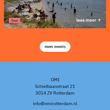
lees meer
Tour
meer events
OMI
Schietbaanstraat 21
3014 ZV Rotterdam
info@omirotterdam.nl