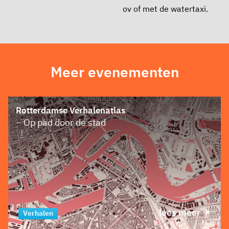
ov of met de watertaxi.
Meer evenementen
Rotterdamse Verhalenatlas
– Op pad door de stad
lees meer
Tour
Verhalen