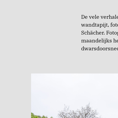
De vele verhal
wandtapijt, fo
Schächer. Foto
maandelijks h
dwarsdoorsned