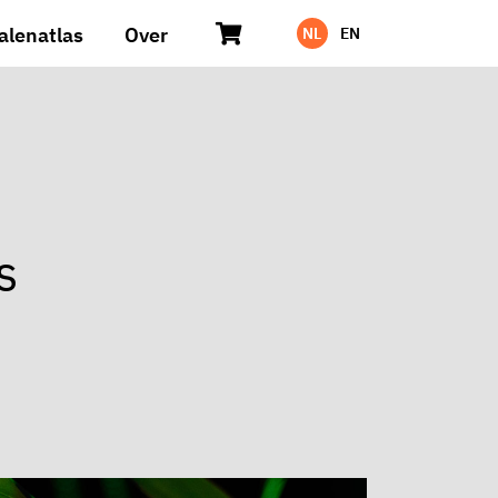
alenatlas
Over
NL
EN
s