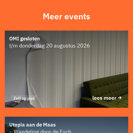
Meer events
OMI gesloten
t/m donderdag 20 augustus 2026
lees meer
Zelf op pad
Utopia aan de Maas
– Wandeling door de Esch