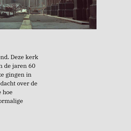
ond. Deze kerk
n de jaren 60
ze gingen in
edacht over de
e hoe
ormalige