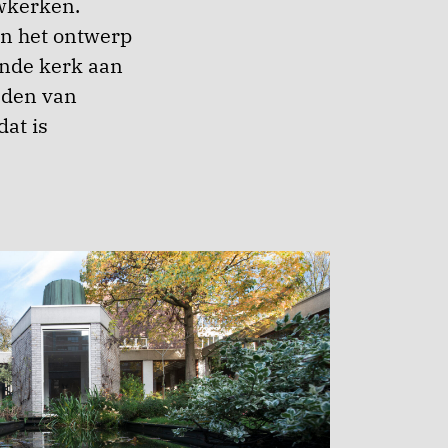
wkerken.
n het ontwerp
nde kerk aan
reden van
at is