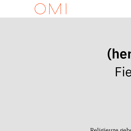
(he
Fi
Religieuze ge