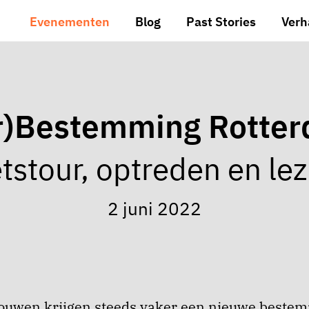
Evenementen
Blog
Past Stories
Verh
r)Bestemming Rotte
etstour, optreden en lez
2 juni 2022
bouwen krijgen steeds vaker een nieuwe beste