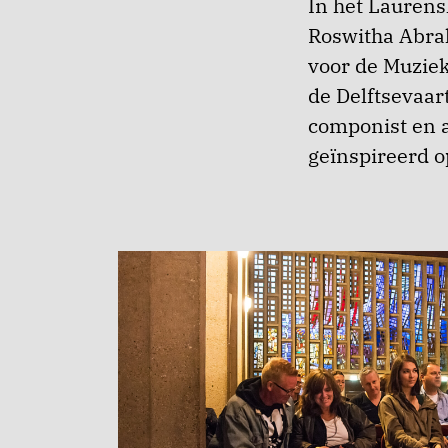
In het Lauren
Roswitha Abra
voor de Muzie
de Delftsevaar
componist en a
geïnspireerd o