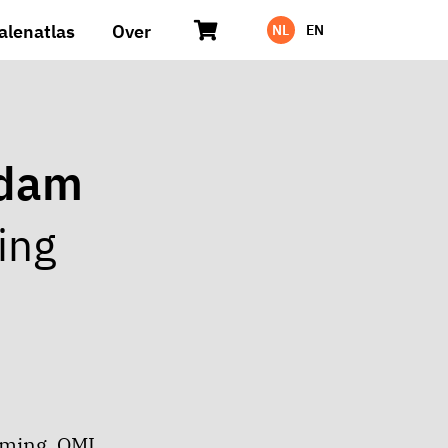
alenatlas
Over
NL
EN
rdam
ing
mming. OMI