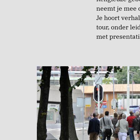
neemt je mee o
Je hoort verha
tour, onder lei
met presentati