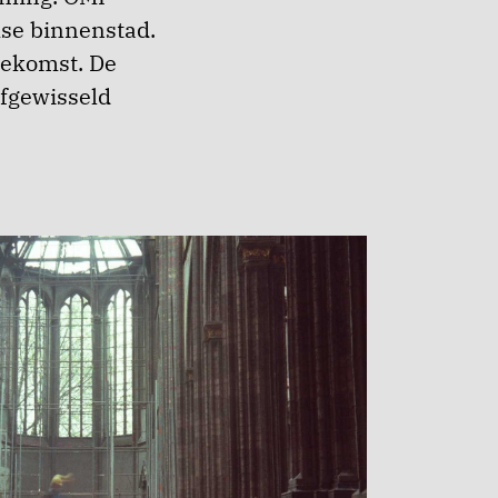
mse binnenstad.
toekomst. De
afgewisseld