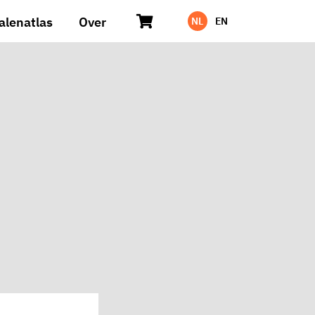
alenatlas
Over
NL
EN