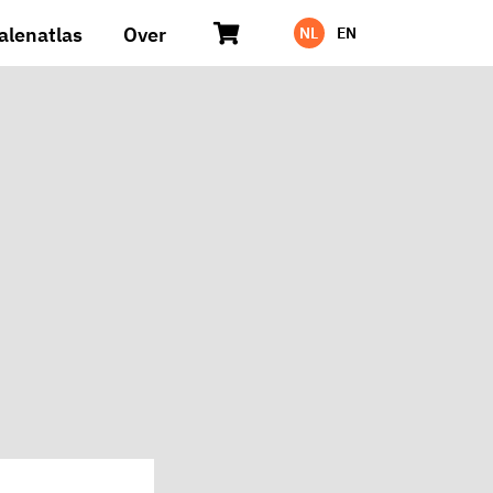
alenatlas
Over
NL
EN