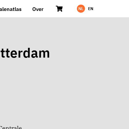
alenatlas
Over
NL
EN
tterdam
Centrale