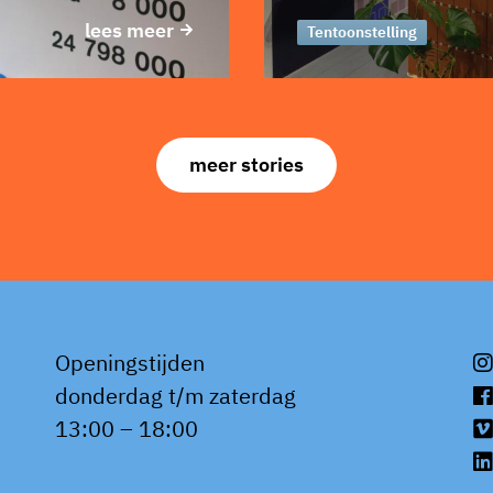
lees meer
Tentoonstelling
meer stories
Openingstijden
donderdag t/m zaterdag
13:00 – 18:00