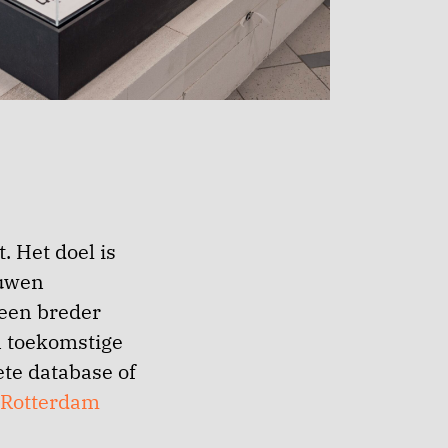
. Het doel is
ouwen
 een breder
n toekomstige
te database of
 Rotterdam