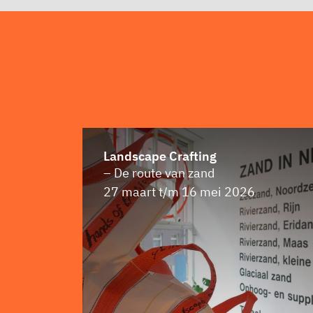
Landscape Crafting
– De route van zand
27 maart t/m 16 mei 2026