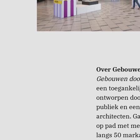
Over Gebouwe
Gebouwen doo
een toegankel
ontworpen door
publiek en ee
architecten. G
op pad met met
langs 50 marka