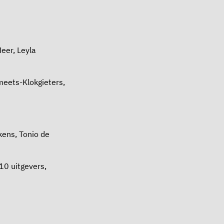
eer, Leyla
meets-Klokgieters,
kens, Tonio de
10 uitgevers,