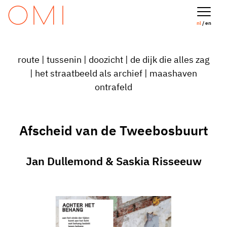
nl
/ en
route
|
tussenin
|
doozicht
|
de dijk die alles zag
|
het straatbeeld als archief
|
maashaven
ontrafeld
Afscheid van de Tweebosbuurt
Jan Dullemond & Saskia Risseeuw