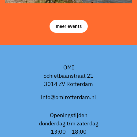
meer events
OMI
Schietbaanstraat 21
3014 ZV Rotterdam
info@omirotterdam.nl
Openingstijden
donderdag t/m zaterdag
13:00 – 18:00