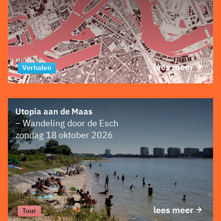
lees meer
Tour
Verhalen
Utopia aan de Maas
– Wandeling door de Esch
zondag 18 oktober 2026
lees meer
Tour