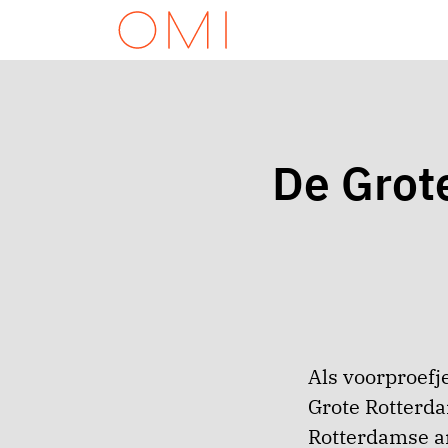
De Grot
Als voorproefj
Grote Rotterda
Rotterdamse arc