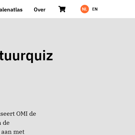
alenatlas
Over
NL
EN
tuurquiz
iseert OMI de
n de
d aan met