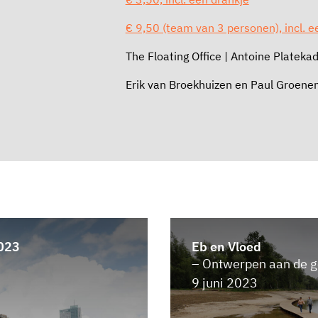
€ 9,50 (team van 3 personen), incl. e
The Floating Office | Antoine Platek
Erik van Broekhuizen en Paul Groenen
2023
Eb en Vloed
– Ontwerpen aan de g
9 juni 2023