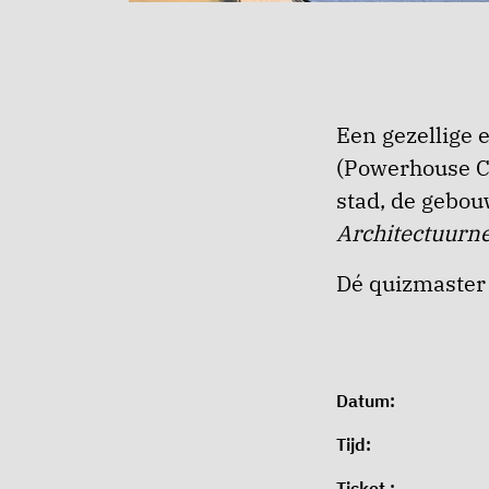
Een gezellige 
(Powerhouse C
stad, de gebo
Architectuurn
Dé quizmaster 
Datum:
Tijd:
Ticket :