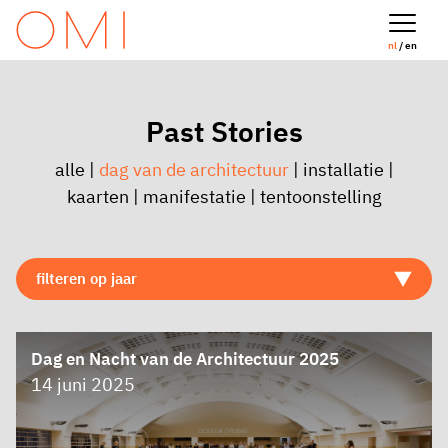
nl
/ en
Past Stories
alle
|
dag van de architectuur
|
installatie
|
kaarten
|
manifestatie
|
tentoonstelling
Dag en Nacht van de Architectuur 2025
14 juni 2025