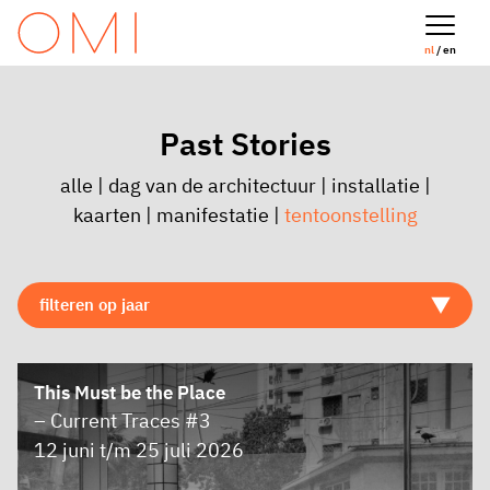
nl
/ en
Past Stories
alle
|
dag van de architectuur
|
installatie
|
kaarten
|
manifestatie
|
tentoonstelling
This Must be the Place
– Current Traces #3
12 juni t/m 25 juli 2026