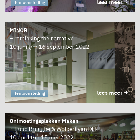
lees meer
Tentoonstelling
MINOR
– rethinking the narrative
10 juni t/m 16 september 2022
lees meer
Manifestatie
Tentoonstelling
Ontmoetingsplekken Maken
– Ruud Brugghe & Wolbert van Dijk
10 april t/m 15 mei 2022