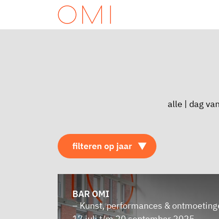
alle
|
dag van
BAR OMI
– Kunst, performances & ontmoeting
17 juli t/m 20 september 2025