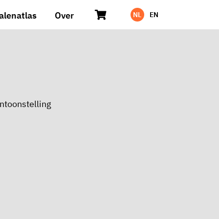
alenatlas
Over
NL
EN
ntoonstelling